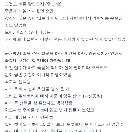
그것도 비를 맞으면서 (우산 씀)
죽음과 제일 가까웠던 순간
갓길이 넓은 곳이 있는가 하면 그냥 차랑 붙어서 가야되는 수준인
곳도 있었음
트럭, 버스가 많이 다녔는데
생각해보니 살면서 이렇게 죽음과 가까이 있었던 적이 있었나 싶었
네
군대에서 총을 쏘던 행군을 하던 훈련을 하던, 안전장치가 있어서
죽겠네 보다는 힘드네에 가까웠는데
이건 실수가 바로 죽음이 되니까 살이 떨리더라 ㅋㅋㅋㅋ
눈이 쌓인 갓길이 아니라 다행이였음
최고의 선택들
내가 우비 대신에 우산을 챙겨 온 거,
그리고 밀리터리에 빠져 미군 패딩을 산 거 (패션용임)
이거 두 선택을 참 잘했다고 생각했음
차모씨는 우비를 썻는데 입고 벗기 힘들어 보였고
미군 패딩은 지이이인짜 쩖
일단 젖어도 따뜻하고, 잘 마르고, 무엇보다 주머니 크기가 엄청 큼
보조 배터리, 비니, 장갑, 휴대폰, 마스크 뭐 다 들어감