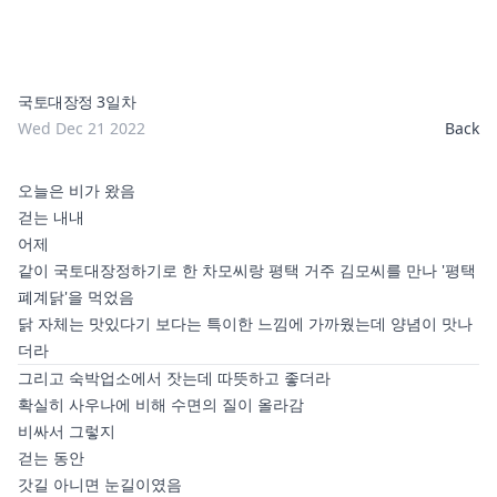
국토대장정 3일차
Wed Dec 21 2022
Back
오늘은 비가 왔음
걷는 내내
어제
같이 국토대장정하기로 한 차모씨랑 평택 거주 김모씨를 만나 '평택
폐계닭'을 먹었음
닭 자체는 맛있다기 보다는 특이한 느낌에 가까웠는데 양념이 맛나
더라
그리고 숙박업소에서 잣는데 따뜻하고 좋더라
확실히 사우나에 비해 수면의 질이 올라감
비싸서 그렇지
걷는 동안
갓길 아니면 눈길이였음